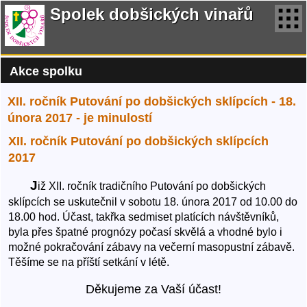
Spolek dobšických vinařů
Akce spolku
XII. ročník Putování po dobšických sklípcích - 18.
února 2017 - je minulostí
XII. ročník Putování po dobšických sklípcích
2017
J
iž XII. ročník tradičního Putování po dobšických
sklípcích se uskutečnil v sobotu 18. února 2017 od 10.00 do
18.00 hod. Účast, takřka sedmiset platících návštěvníků,
byla přes špatné prognózy počasí skvělá a vhodné bylo i
možné pokračování zábavy na večerní masopustní zábavě.
Těšíme se na příští setkání v létě.
Děkujeme za Vaší účast!