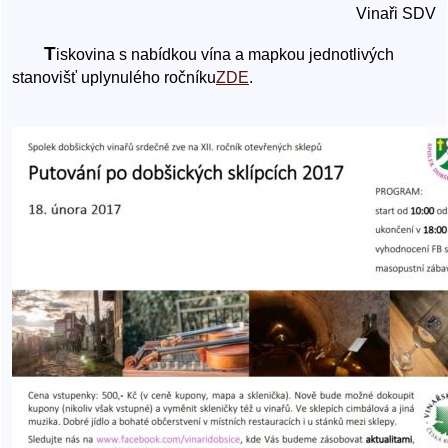
Vinaři SDV
T
iskovina s nabídkou vína a mapkou jednotlivých
stanovišť uplynulého ročníku
ZDE
.