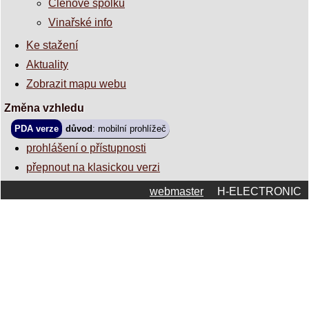
Členové spolku
Vinařské info
Ke stažení
Aktuality
Zobrazit mapu webu
Změna vzhledu
PDA verze
důvod
: mobilní prohlížeč
prohlášení o přístupnosti
přepnout na klasickou verzi
webmaster
H-ELECTRONIC