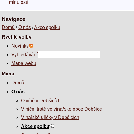
minulostí
Navigace
Domů
/
O nás
/
Akce spolku
Rychlé volby
Novinky
Vyhledávání
Mapa webu
Menu
Domů
O nás
O víně v Dobšicích
Viniční tratě ve vinařské obce Dobšice
Vinařské uličky v Dobšicích
Akce spolku