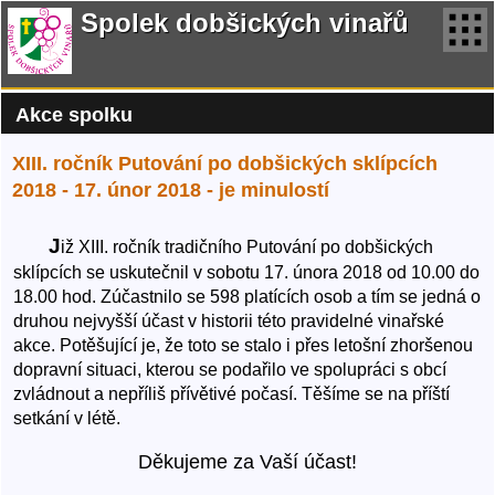
Spolek dobšických vinařů
Akce spolku
XIII. ročník Putování po dobšických sklípcích
2018 - 17. únor 2018 - je minulostí
J
iž XIII. ročník tradičního Putování po dobšických
sklípcích se uskutečnil v sobotu 17. února 2018 od 10.00 do
18.00 hod. Zúčastnilo se 598 platících osob a tím se jedná o
druhou nejvyšší účast v historii této pravidelné vinařské
akce. Potěšující je, že toto se stalo i přes letošní zhoršenou
dopravní situaci, kterou se podařilo ve spolupráci s obcí
zvládnout a nepříliš přívětivé počasí. Těšíme se na příští
setkání v létě.
Děkujeme za Vaší účast!