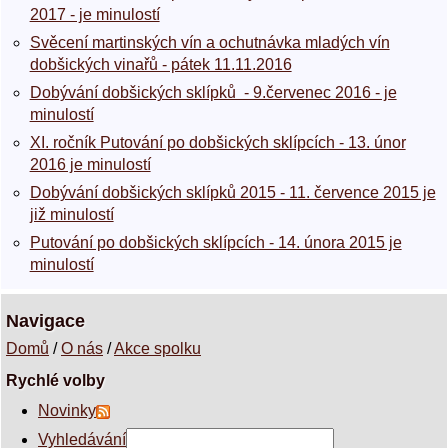
2017 - je minulostí
Svěcení martinských vín a ochutnávka mladých vín
dobšických vinařů - pátek 11.11.2016
Dobývání dobšických sklípků - 9.červenec 2016 - je
minulostí
XI. ročník Putování po dobšických sklípcích - 13. únor
2016 je minulostí
Dobývání dobšických sklípků 2015 - 11. července 2015 je
již minulostí
Putování po dobšických sklípcích - 14. února 2015 je
minulostí
Navigace
Domů
/
O nás
/
Akce spolku
Rychlé volby
Novinky
Vyhledávání