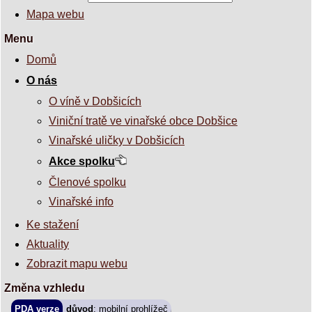
Mapa webu
Menu
Domů
O nás
O víně v Dobšicích
Viniční tratě ve vinařské obce Dobšice
Vinařské uličky v Dobšicích
Akce spolku
Členové spolku
Vinařské info
Ke stažení
Aktuality
Zobrazit mapu webu
Změna vzhledu
PDA verze
důvod
: mobilní prohlížeč