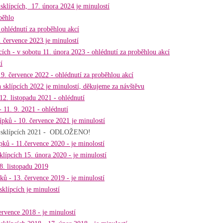
sklípcích, 17. února 2024 je minulostí
běhlo
 ohlédnutí za proběhlou akcí
 července 2023 je minulostí
ích - v sobotu 11. února 2023 - ohlédnutí za proběhlou akcí
í
9. července 2022 - ohlédnutí za proběhlou akcí
 sklípcích 2022 je minulostí, děkujeme za návštěvu
12. listopadu 2021 - ohlédnutí
 11. 9. 2021 - ohlédnutí
pků - 10. července 2021 je minulostí
ch sklípcích 2021 - ODLOŽENO!
ků - 11.července 2020 - je minolostí
lípcích 15. února 2020 - je minulostí
8. listopadu 2019
ů - 13. července 2019 - je minulostí
klípcích je minulostí
rvence 2018 - je minulostí