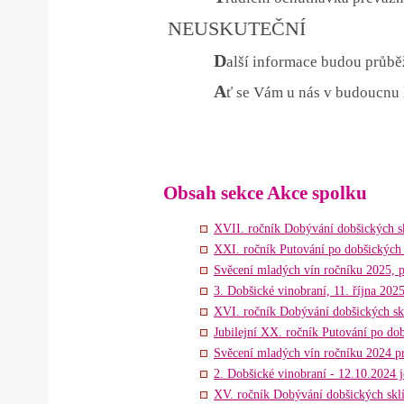
NEUSKUTEČNÍ
D
alší informace budou průbě
A
ť se Vám u nás v budoucnu 
Obsah sekce Akce spolku
XVII. ročník Dobývání dobšických sk
XXI. ročník Putování po dobšických 
Svěcení mladých vín ročníku 2025, p
3. Dobšické vinobraní, 11. října 2025
XVI. ročník Dobývání dobšických skl
Jubilejní XX. ročník Putování po dob
Svěcení mladých vín ročníku 2024 pr
2. Dobšické vinobraní - 12.10.2024 
XV. ročník Dobývání dobšických sklí