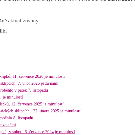
žně aktualizovány.
líbí
lípků, 11. července 2026 je minulostí
sklípcích, 7. únor 2026 je za námi
roběhlo v pátek 7. listopadu
, je minulostí
ípků, 12. července 2025 je minulostí
šických sklípcích, 22. února 2025 je minulostí
oběhlo 8. listopadu
je za námi
pků, v sobotu 6. července 2024 je minulostí