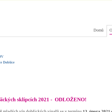
Domů
O
SDV
ce Dobšice
bšických sklípcích 2021 - ODLOŽENO!
ě mladých vín dobšických vinařů se v termínu
13. února 2021 