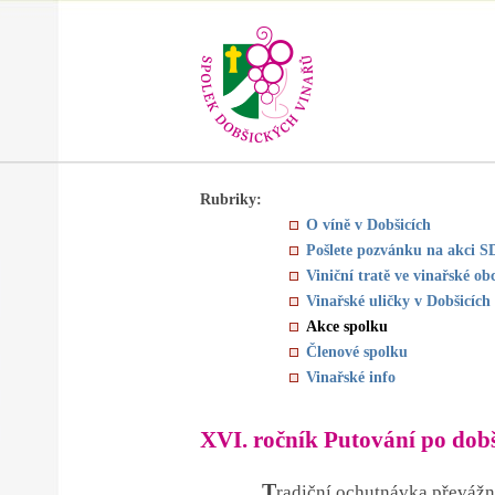
Rubriky:
O víně v Dobšicích
Pošlete pozvánku na akci 
Viniční tratě ve vinařské ob
Vinařské uličky v Dobšicích
Akce spolku
Členové spolku
Vinařské info
XVI. ročník Putování po do
T
radiční ochutnávka převážn