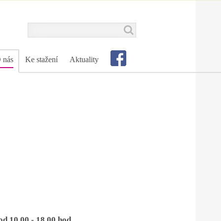
 nás
Ke stažení
Aktuality
od 10.00 - 18.00 hod
.