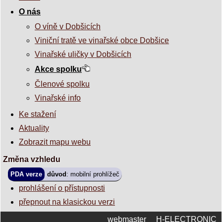
O nás
O víně v Dobšicích
Viniční tratě ve vinařské obce Dobšice
Vinařské uličky v Dobšicích
Akce spolku
Členové spolku
Vinařské info
Ke stažení
Aktuality
Zobrazit mapu webu
Změna vzhledu
PDA verze
důvod
: mobilní prohlížeč
prohlášení o přístupnosti
přepnout na klasickou verzi
webmaster
H-ELECTRONIC