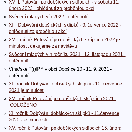
XVIII. Putování po dobšických sklípcích - v sobotu 11.
února 2023 - ohlédnutí za proběhlou akcí
Svěcení mladých vín 2022 - ohlédnutí
XIII. Dobývání dobšických sklípků - 9. července 2022 -
ohlédnutí za proběhlou akcí
XVII. ročník Putování po dobšických sklípcích 2022 je
minulostí, děkujeme za návštěvu
Svěcení mladých vín ročníku 2021 - 12. listopadu 2021 -
ohlédnutí
Vinařské T(r)IPY v obci Dobšice 10 - 11. 9. 2021 -
ohlédnutí
XII. ročník Dobývání dobšických sklípků - 10. července
2021 je minulostí
XVI. ročník Putování po dobšických sklípcích 2021 -
ODLOŽENO!
XI. ročník Dobývání dobšických sklípků - 11.července
2020 - je minolostí
XV. ročník Putování po dobšických sklípcích 15. února