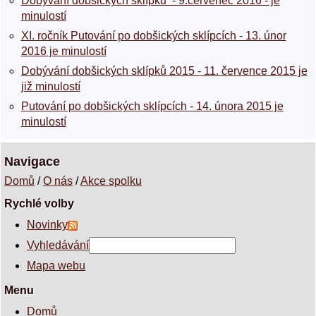
Dobývání dobšických sklípků - 9.červenec 2016 - je
minulostí
XI. ročník Putování po dobšických sklípcích - 13. únor
2016 je minulostí
Dobývání dobšických sklípků 2015 - 11. července 2015 je
již minulostí
Putování po dobšických sklípcích - 14. února 2015 je
minulostí
Navigace
Domů
/
O nás
/
Akce spolku
Rychlé volby
Novinky
Vyhledávání
Mapa webu
Menu
Domů