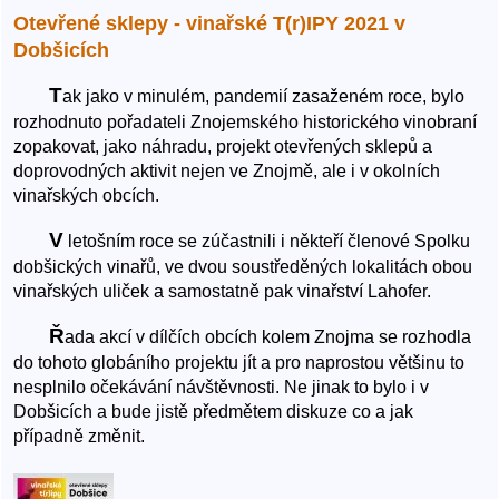
Otevřené sklepy - vinařské T(r)IPY 2021 v
Dobšicích
T
ak jako v minulém, pandemií zasaženém roce, bylo
rozhodnuto pořadateli Znojemského historického vinobraní
zopakovat, jako náhradu, projekt otevřených sklepů a
doprovodných aktivit nejen ve Znojmě, ale i v okolních
vinařských obcích.
V
letošním roce se zúčastnili i někteří členové Spolku
dobšických vinařů, ve dvou soustředěných lokalitách obou
vinařských uliček a samostatně pak vinařství Lahofer.
Ř
ada akcí v dílčích obcích kolem Znojma se rozhodla
do tohoto globáního projektu jít a pro naprostou většinu to
nesplnilo očekávání návštěvnosti. Ne jinak to bylo i v
Dobšicích a bude jistě předmětem diskuze co a jak
případně změnit.