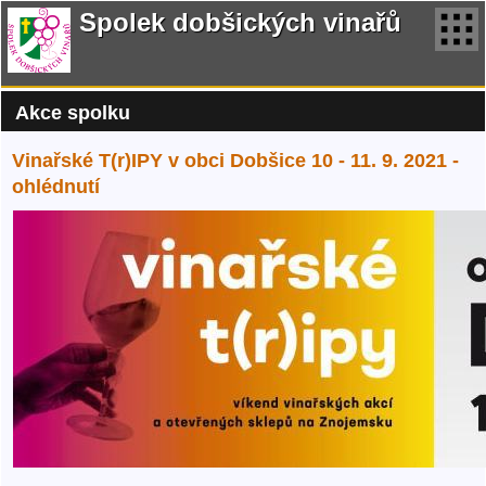
Spolek dobšických vinařů
Akce spolku
Vinařské T(r)IPY v obci Dobšice 10 - 11. 9. 2021 -
ohlédnutí