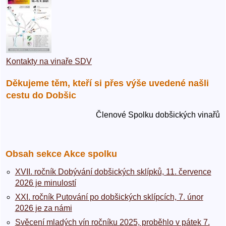
Kontakty na vinaře SDV
Děkujeme těm, kteří si přes výše uvedené našli
cestu do Dobšic
Členové Spolku dobšických vinařů
Obsah sekce Akce spolku
XVII. ročník Dobývání dobšických sklípků, 11. července
2026 je minulostí
XXI. ročník Putování po dobšických sklípcích, 7. únor
2026 je za námi
Svěcení mladých vín ročníku 2025, proběhlo v pátek 7.