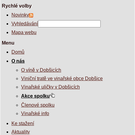
Rychlé volby
Novinky
Vyhledávání
Mapa webu
Menu
Domů
O nás
O víně v Dobšicích
Viniční tratě ve vinařské obce Dobšice
Vinařské uličky v Dobšicích
Akce spolku
Členové spolku
Vinařské info
Ke stažení
Aktuality