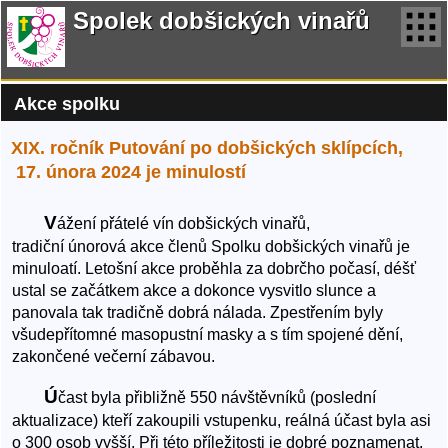
Spolek dobšických vinařů
Akce spolku
XIX. ročník Putování po dobšických sklípcích,
17. února 2024 je minulostí
V
ážení přátelé vín dobšických vinařů,
tradiční únorová akce členů Spolku dobšických vinařů je
minuloatí. Letošní akce proběhla za dobrčho počasí, déšť
ustal se začátkem akce a dokonce vysvitlo slunce a
panovala tak tradičně dobrá nálada. Zpestřením byly
všudepřítomné masopustní masky a s tím spojené dění,
zakončené večerní zábavou.
Ú
čast byla přibližně 550 návštěvníků (poslední
aktualizace) kteří zakoupili vstupenku, reálná účast byla asi
o 300 osob vyšší. Při této příležitosti je dobré poznamenat,