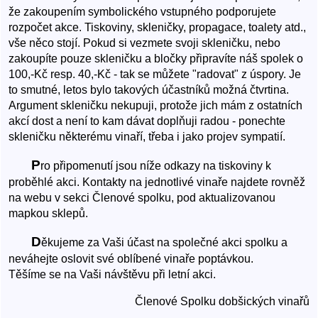
že zakoupením symbolického vstupného podporujete
rozpočet akce. Tiskoviny, skleničky, propagace, toalety atd.,
vše něco stojí. Pokud si vezmete svoji skleničku, nebo
zakoupíte pouze skleničku a bločky připravíte náš spolek o
100,-Kč resp. 40,-Kč - tak se můžete "radovat" z úspory. Je
to smutné, letos bylo takových účastníků možná čtvrtina.
Argument skleničku nekupuji, protože jich mám z ostatních
akcí dost a není to kam dávat doplňuji radou - ponechte
skleničku některému vinaří, třeba i jako projev sympatií.
P
ro připomenutí jsou níže odkazy na tiskoviny k
proběhlé akci. Kontakty na jednotlivé vinaře najdete rovněž
na webu v sekci Členové spolku, pod aktualizovanou
mapkou sklepů.
D
ěkujeme za Vaši účast na společné akci spolku a
neváhejte oslovit své oblíbené vinaře poptávkou.
Těšíme se na Vaši návštěvu při letní akci.
Členové Spolku dobšických vinařů