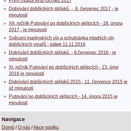
První mladá vína ročníku 2017
Dobývání dobšických sklípků - 8. červenec 2017 - je
minulostí
XII. ročník Putování po dobšických sklípcích - 18. února
2017 - je minulostí
Svěcení martinských vín a ochutnávka mladých vín
dobšických vinařů - pátek 11.11.2016
Dobývání dobšických sklípků - 9.červenec 2016 - je
minulostí
XI. ročník Putování po dobšických sklípcích - 13. únor
2016 je minulostí
Dobývání dobšických sklípků 2015 - 11. července 2015 je
již minulostí
Putování po dobšických sklípcích - 14. února 2015 je
minulostí
Navigace
Domů
/
O nás
/
Akce spolku