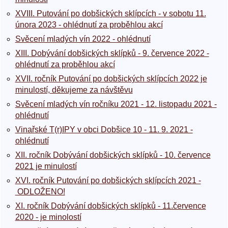
XVIII. Putování po dobšických sklípcích - v sobotu 11.
února 2023 - ohlédnutí za proběhlou akcí
Svěcení mladých vín 2022 - ohlédnutí
XIII. Dobývání dobšických sklípků - 9. července 2022 -
ohlédnutí za proběhlou akcí
XVII. ročník Putování po dobšických sklípcích 2022 je
minulostí, děkujeme za návštěvu
Svěcení mladých vín ročníku 2021 - 12. listopadu 2021 -
ohlédnutí
Vinařské T(r)IPY v obci Dobšice 10 - 11. 9. 2021 -
ohlédnutí
XII. ročník Dobývání dobšických sklípků - 10. července
2021 je minulostí
XVI. ročník Putování po dobšických sklípcích 2021 -
ODLOŽENO!
XI. ročník Dobývání dobšických sklípků - 11.července
2020 - je minolostí