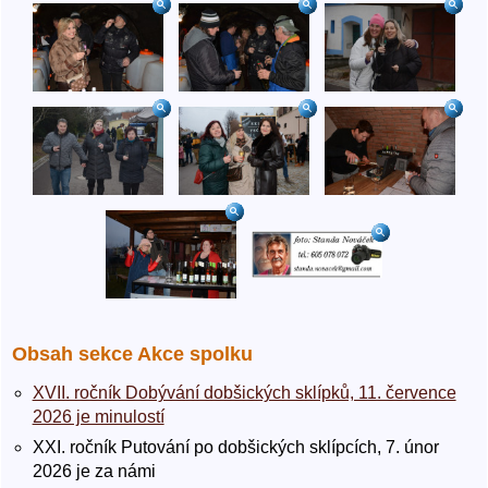
Obsah sekce Akce spolku
XVII. ročník Dobývání dobšických sklípků, 11. července
2026 je minulostí
XXI. ročník Putování po dobšických sklípcích, 7. únor
2026 je za námi