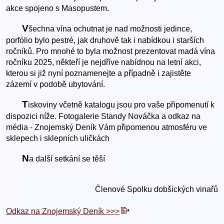
akce spojeno s Masopustem.
V
šechna vína ochutnat je nad možnosti jedince,
porfólio bylo pestré, jak druhově tak i nabídkou i starších
ročníků. Pro mnohé to byla možnost prezentovat madá vína
ročníku 2025, někteří je nejdříve nabídnou na letní akci,
kterou si již nyní poznamenejte a případně i zajistěte
zázemí v podobě ubytování.
T
iskoviny včetně katalogu jsou pro vaše připomenutí k
dispozici níže. Fotogalerie Standy Nováčka a odkaz na
média - Znojemský Deník Vám připomenou atmosféru ve
sklepech i sklepních uličkách
N
a další setkání se těší
Členové Spolku dobšických vinařů
Odkaz na Znojemský Deník >>>