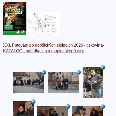
XXI. Putování po dobšických sklípcích 2026 - tiskovina-
KATALOG - nabídka vín a mapka skepů >>>