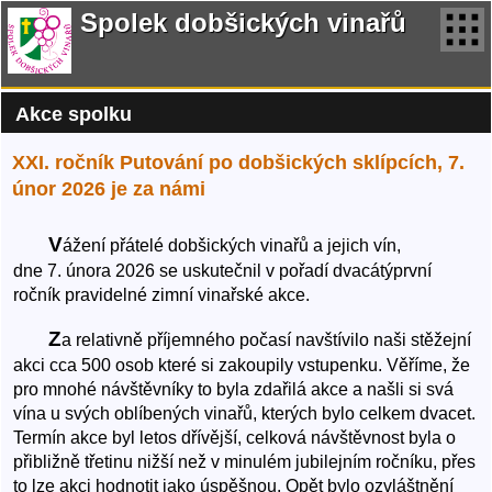
Spolek dobšických vinařů
Akce spolku
XXI. ročník Putování po dobšických sklípcích, 7.
únor 2026 je za námi
V
ážení přátelé dobšických vinařů a jejich vín,
dne 7. února 2026 se uskutečnil v pořadí dvacátýprvní
ročník pravidelné zimní vinařské akce.
Z
a relativně příjemného počasí navštívilo naši stěžejní
akci cca 500 osob které si zakoupily vstupenku. Věříme, že
pro mnohé návštěvníky to byla zdařilá akce a našli si svá
vína u svých oblíbených vinařů, kterých bylo celkem dvacet.
Termín akce byl letos dřívější, celková návštěvnost byla o
přibližně třetinu nižší než v minulém jubilejním ročníku, přes
to lze akci hodnotit jako úspěšnou. Opět bylo ozvláštnění