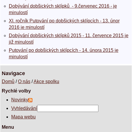
Dobývání dobšických sklípků - 9.červenec 2016 - je
minulostí
XI. ročník Putování po dobšických sklípcích - 13. únor
2016 je minulostí
Dobývání dobšických sklípků 2015 - 11. července 2015 je
již minulostí
Putování po dobšických sklípcích - 14. února 2015 je
minulostí
Navigace
Domů
/
O nás
/
Akce spolku
Rychlé volby
Novinky
Vyhledávání
Mapa webu
Menu