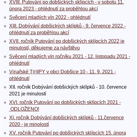
XVIII. Putování po dobšických sklípcích - v sobotu 11.
února 2023 - ohlédnutí za proběhlou akcí
Svěcení mladých vín 2022 - ohlédnutí
XIII. Dobývání dobšických sklípků - 9. července 2022 -
ohlédnutí za proběhlou akcí
XVII. ročník Putování po dobšických sklípcích 2022 je
minulostí, děkujeme za návštěvu
Svěcení mladých vín ročníku 2021 - 12. listopadu 2021 -
ohlédnutí
Vinařské T(r)IPY v obci Dobšice 10 - 11. 9. 2021 -
ohlédnutí
XII. ročník Dobývání dobšických sklípků - 10. července
2021 je minulostí
XVI. ročník Putování po dobšických sklípcích 2021 -
ODLOŽENO!
XI. ročník Dobývání dobšických sklípků - 11.července
2020 - je minolostí
XV. ročník Putování po dobšických sklípcích 15. února