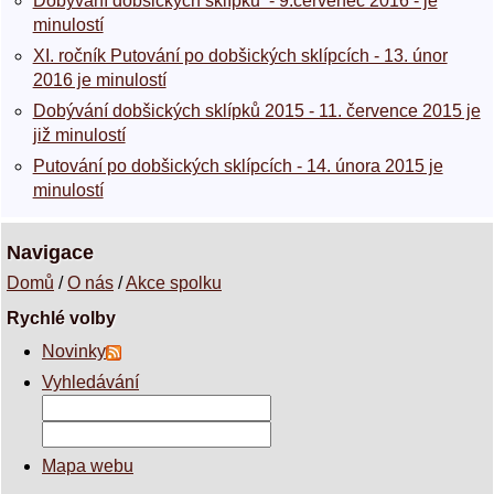
Dobývání dobšických sklípků - 9.červenec 2016 - je
minulostí
XI. ročník Putování po dobšických sklípcích - 13. únor
2016 je minulostí
Dobývání dobšických sklípků 2015 - 11. července 2015 je
již minulostí
Putování po dobšických sklípcích - 14. února 2015 je
minulostí
Navigace
Domů
/
O nás
/
Akce spolku
Rychlé volby
Novinky
Vyhledávání
Mapa webu