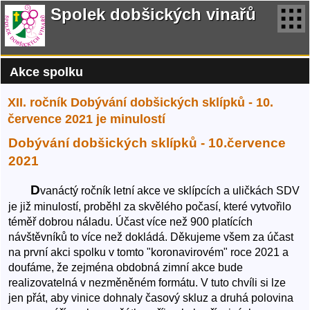
Spolek dobšických vinařů
Akce spolku
XII. ročník Dobývání dobšických sklípků - 10.
července 2021 je minulostí
Dobývání dobšických sklípků - 10.července
2021
D
vanáctý ročník letní akce ve sklípcích a uličkách SDV
je již minulostí, proběhl za skvělého počasí, které vytvořilo
téměř dobrou náladu. Účast více než 900 platících
návštěvníků to více než dokládá. Děkujeme všem za účast
na první akci spolku v tomto "koronavirovém" roce 2021 a
doufáme, že zejména obdobná zimní akce bude
realizovatelná v nezměněném formátu. V tuto chvíli si lze
jen přát, aby vinice dohnaly časový skluz a druhá polovina