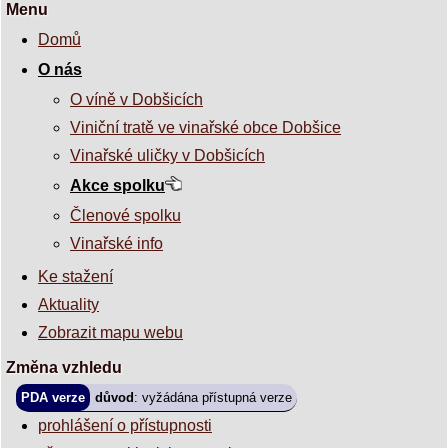
Menu
Domů
O nás
O víně v Dobšicích
Viniční tratě ve vinařské obce Dobšice
Vinařské uličky v Dobšicích
Akce spolku
Členové spolku
Vinařské info
Ke stažení
Aktuality
Zobrazit mapu webu
Změna vzhledu
PDA verze
důvod
: vyžádána přístupná verze
prohlášení o přístupnosti