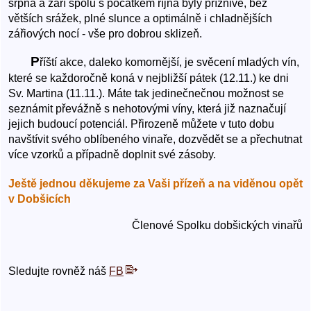
srpna a září spolu s počátkem října byly příznivé, bez
větších srážek, plné slunce a optimálně i chladnějších
zářiových nocí - vše pro dobrou sklizeň.
P
říští akce, daleko komornější, je svěcení mladých vín,
které se každoročně koná v nejbližší pátek (12.11.) ke dni
Sv. Martina (11.11.). Máte tak jedinečnečnou možnost se
seznámit převážně s nehotovými víny, která již naznačují
jejich budoucí potenciál. Přirozeně můžete v tuto dobu
navštívit svého oblíbeného vinaře, dozvědět se a přechutnat
více vzorků a případně doplnit své zásoby.
Ještě jednou děkujeme za Vaši přízeň a na viděnou opět
v Dobšicích
Členové Spolku dobšických vinařů
Sledujte rovněž náš
FB