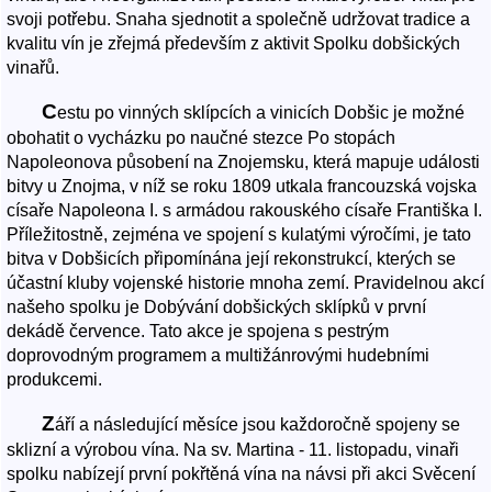
svoji potřebu. Snaha sjednotit a společně udržovat tradice a
kvalitu vín je zřejmá především z aktivit Spolku dobšických
vinařů.
C
estu po vinných sklípcích a vinicích Dobšic je možné
obohatit o vycházku po naučné stezce Po stopách
Napoleonova působení na Znojemsku, která mapuje události
bitvy u Znojma, v níž se roku 1809 utkala francouzská vojska
císaře Napoleona I. s armádou rakouského císaře Františka I.
Příležitostně, zejména ve spojení s kulatými výročími, je tato
bitva v Dobšicích připomínána její rekonstrukcí, kterých se
účastní kluby vojenské historie mnoha zemí. Pravidelnou akcí
našeho spolku je Dobývání dobšických sklípků v první
dekádě července. Tato akce je spojena s pestrým
doprovodným programem a multižánrovými hudebními
produkcemi.
Z
áří a následující měsíce jsou každoročně spojeny se
sklizní a výrobou vína. Na sv. Martina - 11. listopadu, vinaři
spolku nabízejí první pokřtěná vína na návsi při akci Svěcení