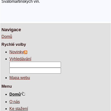
Svatomartinských vín.
Navigace
Domů
Rychlé volby
Novinky
Vyhledávání
Mapa webu
Menu
Domů
O nás
Ke stažení