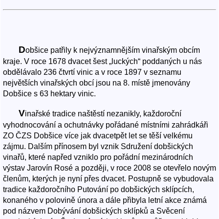
D
obšice patřily k nejvýznamnějším vinařským obcím
kraje. V roce 1678 dvacet šest „luckých“ poddaných u nás
obdělávalo 236 čtvrtí vinic a v roce 1897 v seznamu
největších vinařských obcí jsou na 8. místě jmenovány
Dobšice s 63 hektary vinic.
V
inařské tradice naštěstí nezanikly, každoroční
vyhodnocování a ochutnávky pořádané místními zahrádkáři
ZO ČZS Dobšice více jak dvacetpět let se těší velkému
zájmu. Dalším přínosem byl vznik Sdružení dobšických
vinařů, které napřed vzniklo pro pořádní mezinárodních
výstav Jarovín Rosé a později, v roce 2008 se otevřelo novým
členům, kterých je nyní přes dvacet. Postupně se vybudovala
tradice každoročního Putování po dobšických sklípcích,
konaného v polovině února a dále přibyla letní akce známá
pod názvem Dobývání dobšických sklípků a Svěcení