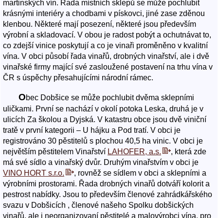
martinských vín. Řada místních sklepů se může pochlubit
krásnými interiéry a chodbami v pískovci, jiné zase zděnou
klenbou. Některé mají posezení, některé jsou především
výrobní a skladovací. V obou je radost pobýt a ochutnávat to,
co zdejší vinice poskytují a co je vinaři proměněno v kvalitní
vína. V obci působí řada vinařů, drobných vinařství, ale i dvě
vinařské firmy mající své zasloužené postavení na trhu vína v
ČR s úspěchy přesahujícími národní rámec.
O
bec Dobšice se může pochlubit dvěma sklepními
uličkami. První se nachází v okolí potoka Leska, druhá je v
ulicích Za školou a Dyjská. V katastru obce jsou dvě viniční
tratě v první kategorii – U hájku a Pod tratí. V obci je
registrováno 30 pěstitelů s plochou 40,5 ha vinic. V obci je
největším pěstitelem Vinařství
LAHOFER, a.s.
, která zde
má své sídlo a vinařský dvůr. Druhým vinařstvím v obci je
VINO HORT s.r.o.
, rovněž se sídlem v obci a sklepními a
výrobními prostorami. Řada drobných vinařů dotváří kolorit a
pestrost nabídky. Jsou to především členové zahrádkářského
svazu v Dobšicích , členové našeho Spolku dobšických
vinařů, ale i neorganizovaní pěstitelé a malovýrobci vína. pro