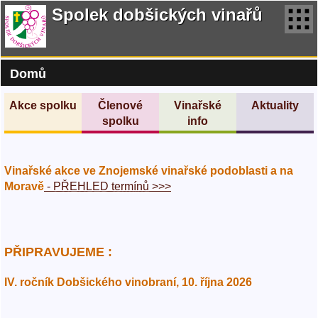
Spolek dobšických vinařů
Domů
Akce spolku
Členové
Vinařské
Aktuality
spolku
info
Vinařské akce ve Znojemské vinařské podoblasti a na
Moravě
- PŘEHLED termínů >>>
PŘIPRAVUJEME :
IV. ročník Dobšického vinobraní, 10. října 2026