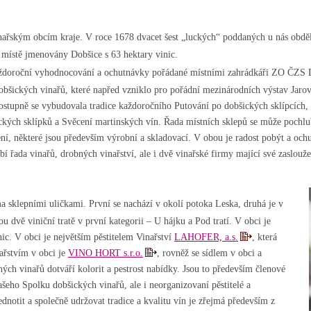
nařským obcím kraje. V roce 1678 dvacet šest „luckých“ poddaných u nás obdělá
 místě jmenovány Dobšice s 63 hektary vinic.
 každoroční vyhodnocování a ochutnávky pořádané místními zahrádkáři ZO ČZS Do
bšických vinařů, které napřed vzniklo pro pořádní mezinárodních výstav Jaroví
ostupně se vybudovala tradice každoročního Putování po dobšických sklípcích,
ých sklípků a Svěcení martinských vín. Řada místních sklepů se může pochlub
í, některé jsou především výrobní a skladovací. V obou je radost pobýt a ochutn
bí řada vinařů, drobných vinařství, ale i dvě vinařské firmy mající své zaslouž
 sklepními uličkami. První se nachází v okolí potoka Leska, druhá je v
u dvě viniční tratě v první kategorii – U hájku a Pod tratí. V obci je
nic. V obci je největším pěstitelem Vinařství
LAHOFER, a.s.
, která
ařstvím v obci je
VINO HORT s.r.o.
, rovněž se sídlem v obci a
ch vinařů dotváří kolorit a pestrost nabídky. Jsou to především členové
šeho Spolku dobšických vinařů, ale i neorganizovaní pěstitelé a
dnotit a společně udržovat tradice a kvalitu vín je zřejmá především z