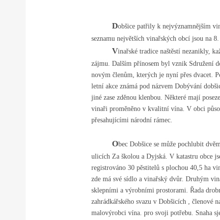
D
obšice patřily k nejvýznamnějším vi
seznamu největších vinařských obcí jsou na 8.
V
inařské tradice naštěstí nezanikly,
zájmu. Dalším přínosem byl vznik Sdružení do
novým členům, kterých je nyní přes dvacet. P
letní akce známá pod názvem Dobývání dobšick
jiné zase zděnou klenbou. Některé mají posezen
vinaři proměněno v kvalitní vína. V obci půso
přesahujícími národní rámec.
O
bec Dobšice se může pochlubit dvěma
ulicích Za školou a Dyjská. V katastru obce jso
registrováno 30 pěstitelů s plochou 40,5 ha vi
zde má své sídlo a vinařský dvůr. Druhým vin
sklepními a výrobními prostorami. Řada drobný
zahrádkářského svazu v Dobšicích , členové na
malovýrobci vína. pro svoji potřebu. Snaha sje