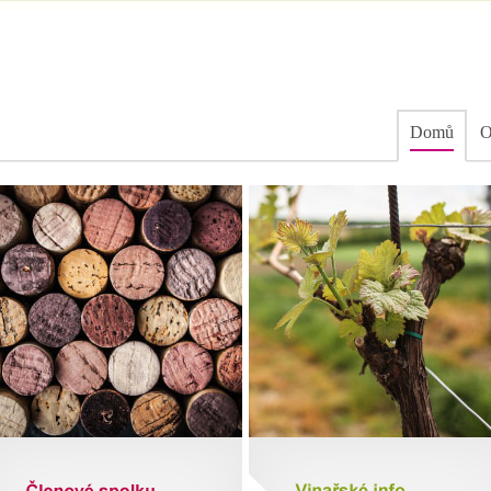
Domů
O