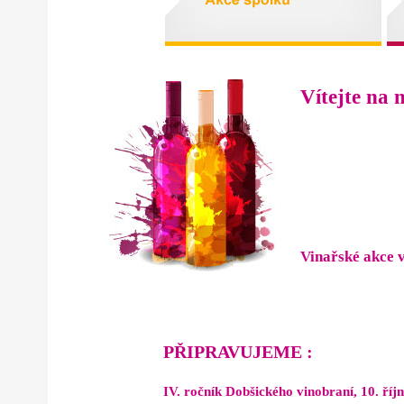
Vítejte na
Vinařské akce 
PŘIPRAVUJEME :
IV. ročník Dobšického vinobraní, 10. říj