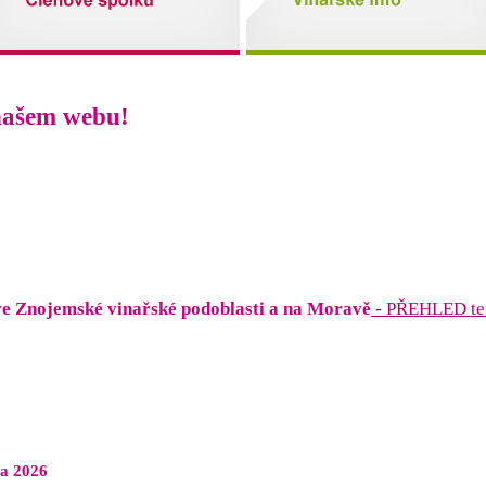
 našem webu!
ve Znojemské vinařské podoblasti a na Moravě
- PŘEHLED te
na 2026