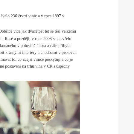
valo 236 čtvrtí vinic a v roce 1897 v
bšice více jak dvacetpět let se těší velkému
n Rosé a později, v roce 2008 se otevřelo
 konaného v polovině února a dále přibyla
it krásnými interiéry a chodbami v pískovci,
ávat to, co zdejší vinice poskytují a co je
ené postavení na trhu vína v ČR s úspěchy