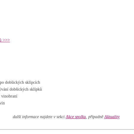
ů >>>
po dobšických sklípcích
ývání dobšických sklípků
 vinobraní
vín
další informace najdete v sekci
Akce spolku
, případně
Aktuality