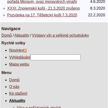
pořádá Moravín, svaz moravských vinařů
4.6.2020
XXXI. Znojemský košt - 21.3.2020 zrušeno
8.3.2020
Pozvánka na 17. Těšetický košt 7.3.2020
22.2.2020
Navigace
Domů
/
Aktuality
/
Výstavy vín a veřejné ochutnávky
Rychlé volby
Novinky
Vyhledávání
Mapa webu
Menu
Domů
O nás
Ke stažení
Aktuality
Více o pořádaných akcích