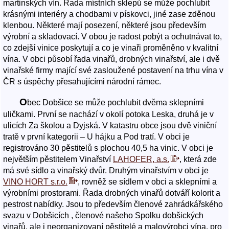
martinských vín. Řada místních sklepů se může pochlubit
krásnými interiéry a chodbami v pískovci, jiné zase zděnou
klenbou. Některé mají posezení, některé jsou především
výrobní a skladovací. V obou je radost pobýt a ochutnávat to,
co zdejší vinice poskytují a co je vinaři proměněno v kvalitní
vína. V obci působí řada vinařů, drobných vinařství, ale i dvě
vinařské firmy mající své zasloužené postavení na trhu vína v
ČR s úspěchy přesahujícími národní rámec.
O
bec Dobšice se může pochlubit dvěma sklepními
uličkami. První se nachází v okolí potoka Leska, druhá je v
ulicích Za školou a Dyjská. V katastru obce jsou dvě viniční
tratě v první kategorii – U hájku a Pod tratí. V obci je
registrováno 30 pěstitelů s plochou 40,5 ha vinic. V obci je
největším pěstitelem Vinařství
LAHOFER, a.s.
, která zde
má své sídlo a vinařský dvůr. Druhým vinařstvím v obci je
VINO HORT s.r.o.
, rovněž se sídlem v obci a sklepními a
výrobními prostorami. Řada drobných vinařů dotváří kolorit a
pestrost nabídky. Jsou to především členové zahrádkářského
svazu v Dobšicích , členové našeho Spolku dobšických
vinařů, ale i neorganizovaní pěstitelé a malovýrobci vína. pro