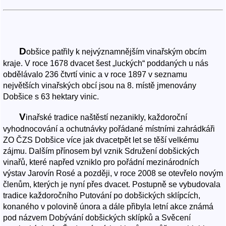
D
obšice patřily k nejvýznamnějším vinařským obcím
kraje. V roce 1678 dvacet šest „luckých“ poddaných u nás
obdělávalo 236 čtvrtí vinic a v roce 1897 v seznamu
největších vinařských obcí jsou na 8. místě jmenovány
Dobšice s 63 hektary vinic.
V
inařské tradice naštěstí nezanikly, každoroční
vyhodnocování a ochutnávky pořádané místními zahrádkáři
ZO ČZS Dobšice více jak dvacetpět let se těší velkému
zájmu. Dalším přínosem byl vznik Sdružení dobšických
vinařů, které napřed vzniklo pro pořádní mezinárodních
výstav Jarovín Rosé a později, v roce 2008 se otevřelo novým
členům, kterých je nyní přes dvacet. Postupně se vybudovala
tradice každoročního Putování po dobšických sklípcích,
konaného v polovině února a dále přibyla letní akce známá
pod názvem Dobývání dobšických sklípků a Svěcení