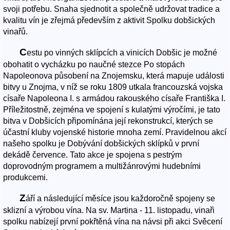
svoji potřebu. Snaha sjednotit a společně udržovat tradice a
kvalitu vín je zřejmá především z aktivit Spolku dobšických
vinařů.
C
estu po vinných sklípcích a vinicích Dobšic je možné
obohatit o vycházku po naučné stezce Po stopách
Napoleonova působení na Znojemsku, která mapuje události
bitvy u Znojma, v níž se roku 1809 utkala francouzská vojska
císaře Napoleona I. s armádou rakouského císaře Františka I.
Příležitostně, zejména ve spojení s kulatými výročími, je tato
bitva v Dobšicích připomínána její rekonstrukcí, kterých se
účastní kluby vojenské historie mnoha zemí. Pravidelnou akcí
našeho spolku je Dobývání dobšických sklípků v první
dekádě července. Tato akce je spojena s pestrým
doprovodným programem a multižánrovými hudebními
produkcemi.
Z
áří a následující měsíce jsou každoročně spojeny se
sklizní a výrobou vína. Na sv. Martina - 11. listopadu, vinaři
spolku nabízejí první pokřtěná vína na návsi při akci Svěcení