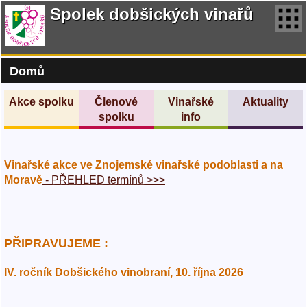
Spolek dobšických vinařů
Domů
Akce spolku
Členové
Vinařské
Aktuality
spolku
info
Vinařské akce ve Znojemské vinařské podoblasti a na
Moravě
- PŘEHLED termínů >>>
PŘIPRAVUJEME :
IV. ročník Dobšického vinobraní, 10. října 2026