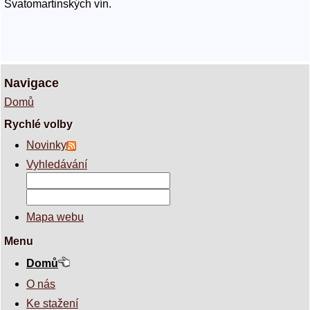
Svatomartinských vín.
Navigace
Domů
Rychlé volby
Novinky
Vyhledávání
Mapa webu
Menu
Domů
O nás
Ke stažení